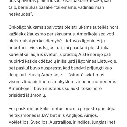
bus spalvotas pleistriukas”? Kai daktarė atsakė, kad
taip, berniukas pasakė “tai einame, vadinasi man
neskaudės”.
Onkoligoniukams spalvotas pleistriukams suteikia nors
kažkiek džiaugsmo per skausmus. Amerikoje spalvoti
pleistriukai yra kasdienybė. Lietuvos ligoninės jų
nebeturi – viskas ką jos turi, tai paaukoti pleistriukai,
kurie atkeliauja iš svetur. Iš pradžių Aistė norėjo pati
nupirkti kažkiek dėžučių ir išsiųsti į ligonines Lietuvoje,
bet paskui buvo nuspręsta, kad bandyti prijungti kuo
daugiau lietuvių Amerikoje. Ji išsiuntė kvietimus
visoms lituanistinėms mokykloms ir bendruomenėms
Amerikoje ir buvo nustebus sulaukti tokio noro
prisidėti iš žmonių.
Per paskutinius kelis metus prie šio projekto prisidėjo
ne tik žmonės iš JAV, bet ir iš Anglijos, Airijos,
Vokietijos, Švedijos, Australijos, ir Indijos. Jungiasi net