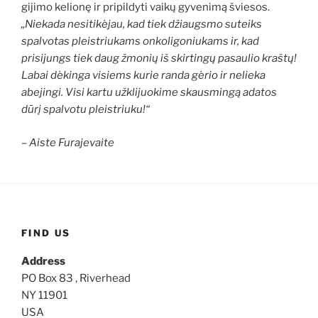
gijimo kelionę ir pripildyti vaikų gyvenimą šviesos.
„Niekada nesitikėjau, kad tiek džiaugsmo suteiks
spalvotas pleistriukams onkoligoniukams ir, kad
prisijungs tiek daug žmonių iš skirtingų pasaulio kraštų!
Labai dėkinga visiems kurie randa gėrio ir nelieka
abejingi. Visi kartu užklijuokime skausmingą adatos
dūrį spalvotu pleistriuku!“
– Aiste Furajevaite
FIND US
Address
PO Box 83 , Riverhead
NY 11901
USA