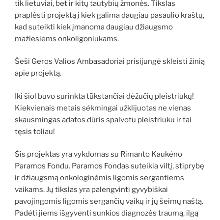
tik lietuviai, bet ir kitų tautybių žmonės. Tikslas
praplėsti projektą į kiek galima daugiau pasaulio kraštų,
kad suteikti kiek įmanoma daugiau džiaugsmo
mažiesiems onkoligoniukams.
Šeši Geros Valios Ambasadoriai prisijungė skleisti žinią
apie projektą.
Iki šiol buvo surinkta tūkstančiai dėžučių pleistriukų!
Kiekvienais metais sėkmingai užklijuotas ne vienas
skausmingas adatos dūris spalvotu pleistriuku ir tai
tęsis toliau!
Šis projektas yra vykdomas su Rimanto Kaukėno
Paramos Fondu. Paramos Fondas suteikia viltį, stiprybę
ir džiaugsmą onkologinėmis ligomis sergantiems
vaikams. Jų tikslas yra palengvinti gyvybiškai
pavojingomis ligomis sergančių vaikų ir jų šeimų naštą.
Padėti jiems išgyventi sunkios diagnozės traumą, ilgą