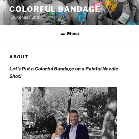
Skip
COLORFUL BANDAGE
to
Kaukėnas Fund
content
Menu
ABOUT
Let’s Put a Colorful Bandage on a Painful Needle
Shot!