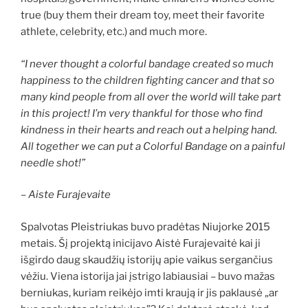
true (buy them their dream toy, meet their favorite
athlete, celebrity, etc.) and much more.
“I never thought a colorful bandage created so much
happiness to the children fighting cancer and that so
many kind people from all over the world will take part
in this project! I’m very thankful for those who find
kindness in their hearts and reach out a helping hand.
All together we can put a Colorful Bandage on a painful
needle shot!”
–
Aiste Furajevaite
Spalvotas Pleistriukas buvo pradėtas Niujorke 2015
metais. Šį projektą inicijavo Aistė Furajevaitė kai ji
išgirdo daug skaudžių istorijų apie vaikus sergančius
vėžiu. Viena istorija jai įstrigo labiausiai – buvo mažas
berniukas, kuriam reikėjo imti kraują ir jis paklausė „ar